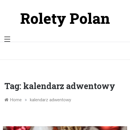
Skip
to
Rolety Polan
content
Tag:
kalendarz adwentowy
»
Home
kalendarz adwentowy