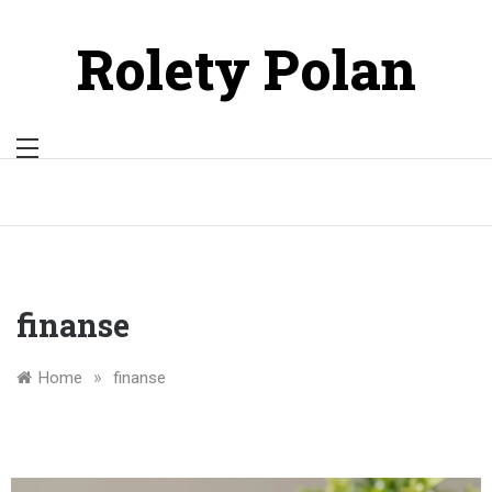
Skip
to
Rolety Polan
content
finanse
»
Home
finanse