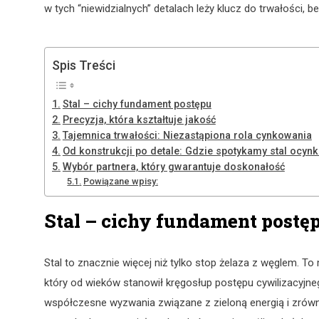
w tych “niewidzialnych” detalach leży klucz do trwałości, b
Spis Treści
Stal – cichy fundament postępu
Precyzja, która kształtuje jakość
Tajemnica trwałości: Niezastąpiona rola cynkowania
Od konstrukcji po detale: Gdzie spotykamy stal ocynk
Wybór partnera, który gwarantuje doskonałość
Powiązane wpisy:
Stal – cichy fundament postę
Stal to znacznie więcej niż tylko stop żelaza z węglem. To
który od wieków stanowił kręgosłup postępu cywilizacyjne
współczesne wyzwania związane z zieloną energią i zró