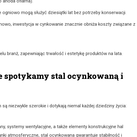
o anoda ofiarna).
gniowo mogą służyć dziesiątki lat bez potrzeby konserwacji.
nowo, inwestycja w cynkowanie znacznie obniża koszty związane z
u branż, zapewniając trwałość i estetykę produktów na lata.
zie spotykamy stal ocynkowaną i
 są niezwykle szerokie i dotykają niemal każdej dziedziny życia:
ny, systemy wentylacyjne, a także elementy konstrukcyjne hal
nki atmosferyczne, stal ocynkowana gwarantuje stabilność i