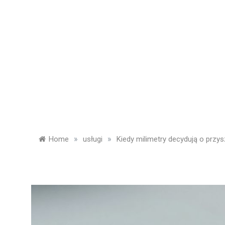
Skip
to
content
»
»
Home
usługi
Kiedy milimetry decydują o przyszł