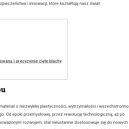
ezpieczeństwa i innowacji, które kształtują nasz świat.
owaną i precyzyjnie cięte blachy
pu
 materiał o niezwykłej plastyczności, wytrzymałości i wszechstronno
go. Od epoki przemysłowej, przez rewolucję technologiczną, aż po
wnoważonym rozwojem, stal nieustannie dostosowuje się do nowych