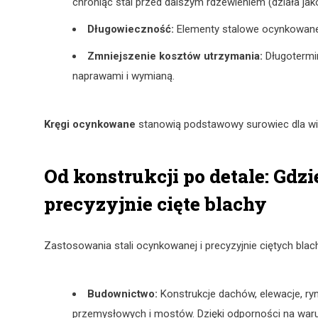
chroniąc stal przed dalszym rdzewieniem (działa jak
Długowieczność:
Elementy stalowe ocynkowane o
Zmniejszenie kosztów utrzymania:
Długotermi
naprawami i wymianą.
Kręgi ocynkowane
stanowią podstawowy surowiec dla wiel
Od konstrukcji po detale: Gd
precyzyjnie cięte blachy
Zastosowania stali ocynkowanej i precyzyjnie ciętych blach
Budownictwo:
Konstrukcje dachów, elewacje, ryn
przemysłowych i mostów. Dzięki odporności na waru