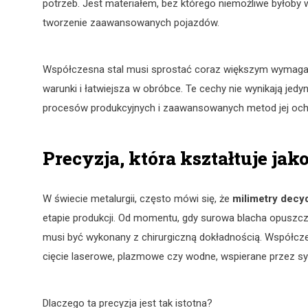
potrzeb. Jest materiałem, bez którego niemożliwe byłob
tworzenie zaawansowanych pojazdów.
Współczesna stal musi sprostać coraz większym wymagani
warunki i łatwiejsza w obróbce. Te cechy nie wynikają jedy
procesów produkcyjnych i zaawansowanych metod jej ochron
Precyzja, która kształtuje jak
W świecie metalurgii, często mówi się, że
milimetry decyd
etapie produkcji. Od momentu, gdy surowa blacha opuszcza 
musi być wykonany z chirurgiczną dokładnością. Współcze
cięcie laserowe, plazmowe czy wodne, wspierane przez 
Dlaczego ta precyzja jest tak istotna?