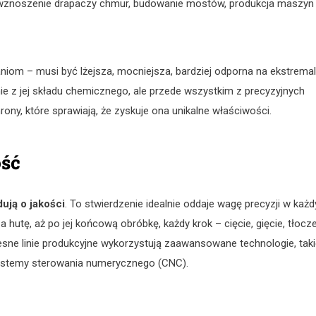
y wznoszenie drapaczy chmur, budowanie mostów, produkcja maszyn
om – musi być lżejsza, mocniejsza, bardziej odporna na ekstrema
nie z jej składu chemicznego, ale przede wszystkim z precyzyjnych
y, które sprawiają, że zyskuje ona unikalne właściwości.
ość
ują o jakości
. To stwierdzenie idealnie oddaje wagę precyzji w każ
hutę, aż po jej końcową obróbkę, każdy krok – cięcie, gięcie, tłocz
sne linie produkcyjne wykorzystują zaawansowane technologie, taki
systemy sterowania numerycznego (CNC).