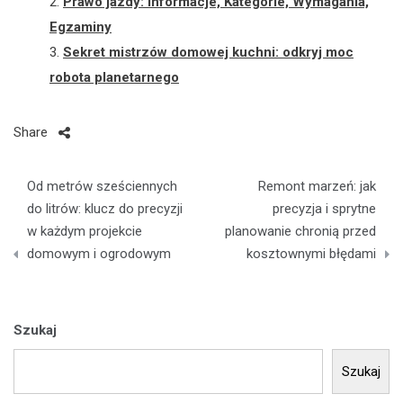
Prawo jazdy: Informacje, Kategorie, Wymagania,
Egzaminy
Sekret mistrzów domowej kuchni: odkryj moc
robota planetarnego
Share
Nawigacja
Od metrów sześciennych
Remont marzeń: jak
wpisu
do litrów: klucz do precyzji
precyzja i sprytne
w każdym projekcie
planowanie chronią przed
domowym i ogrodowym
kosztownymi błędami
Szukaj
Szukaj