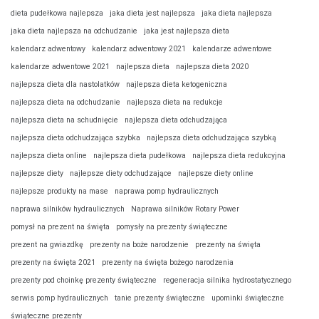
dieta pudełkowa najlepsza
jaka dieta jest najlepsza
jaka dieta najlepsza
jaka dieta najlepsza na odchudzanie
jaka jest najlepsza dieta
kalendarz adwentowy
kalendarz adwentowy 2021
kalendarze adwentowe
kalendarze adwentowe 2021
najlepsza dieta
najlepsza dieta 2020
najlepsza dieta dla nastolatków
najlepsza dieta ketogeniczna
najlepsza dieta na odchudzanie
najlepsza dieta na redukcje
najlepsza dieta na schudnięcie
najlepsza dieta odchudzająca
najlepsza dieta odchudzająca szybka
najlepsza dieta odchudzająca szybką
najlepsza dieta online
najlepsza dieta pudełkowa
najlepsza dieta redukcyjna
najlepsze diety
najlepsze diety odchudzające
najlepsze diety online
najlepsze produkty na mase
naprawa pomp hydraulicznych
naprawa silników hydraulicznych
Naprawa silników Rotary Power
pomysł na prezent na święta
pomysły na prezenty świąteczne
prezent na gwiazdkę
prezenty na boże narodzenie
prezenty na święta
prezenty na święta 2021
prezenty na święta bożego narodzenia
prezenty pod choinkę prezenty świąteczne
regeneracja silnika hydrostatycznego
serwis pomp hydraulicznych
tanie prezenty świąteczne
upominki świąteczne
świąteczne prezenty