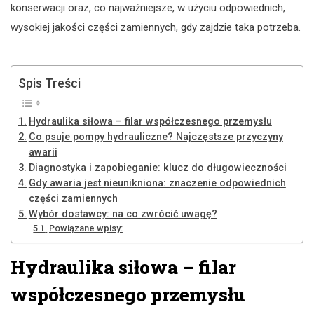
konserwacji oraz, co najważniejsze, w użyciu odpowiednich,
wysokiej jakości części zamiennych, gdy zajdzie taka potrzeba.
Spis Treści
Hydraulika siłowa – filar współczesnego przemysłu
Co psuje pompy hydrauliczne? Najczęstsze przyczyny
awarii
Diagnostyka i zapobieganie: klucz do długowieczności
Gdy awaria jest nieunikniona: znaczenie odpowiednich
części zamiennych
Wybór dostawcy: na co zwrócić uwagę?
Powiązane wpisy:
Hydraulika siłowa – filar
współczesnego przemysłu