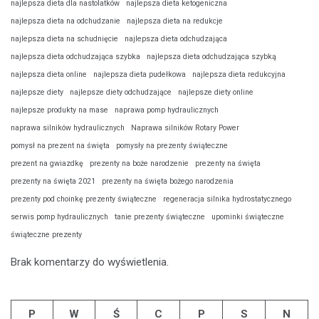
najlepsza dieta dla nastolatków
najlepsza dieta ketogeniczna
najlepsza dieta na odchudzanie
najlepsza dieta na redukcje
najlepsza dieta na schudnięcie
najlepsza dieta odchudzająca
najlepsza dieta odchudzająca szybka
najlepsza dieta odchudzająca szybką
najlepsza dieta online
najlepsza dieta pudełkowa
najlepsza dieta redukcyjna
najlepsze diety
najlepsze diety odchudzające
najlepsze diety online
najlepsze produkty na mase
naprawa pomp hydraulicznych
naprawa silników hydraulicznych
Naprawa silników Rotary Power
pomysł na prezent na święta
pomysły na prezenty świąteczne
prezent na gwiazdkę
prezenty na boże narodzenie
prezenty na święta
prezenty na święta 2021
prezenty na święta bożego narodzenia
prezenty pod choinkę prezenty świąteczne
regeneracja silnika hydrostatycznego
serwis pomp hydraulicznych
tanie prezenty świąteczne
upominki świąteczne
świąteczne prezenty
Brak komentarzy do wyświetlenia.
P
W
Ś
C
P
S
N