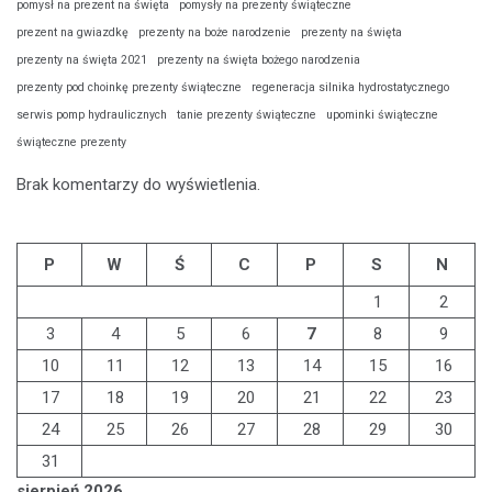
pomysł na prezent na święta
pomysły na prezenty świąteczne
prezent na gwiazdkę
prezenty na boże narodzenie
prezenty na święta
prezenty na święta 2021
prezenty na święta bożego narodzenia
prezenty pod choinkę prezenty świąteczne
regeneracja silnika hydrostatycznego
serwis pomp hydraulicznych
tanie prezenty świąteczne
upominki świąteczne
świąteczne prezenty
Brak komentarzy do wyświetlenia.
P
W
Ś
C
P
S
N
1
2
3
4
5
6
7
8
9
10
11
12
13
14
15
16
17
18
19
20
21
22
23
24
25
26
27
28
29
30
31
sierpień 2026