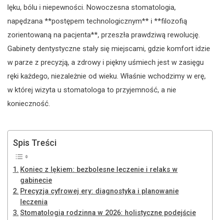
lęku, bólu i niepewności. Nowoczesna stomatologia,
napędzana **postępem technologicznym** i **filozofią
zorientowaną na pacjenta**, przeszła prawdziwą rewolucję.
Gabinety dentystyczne stały się miejscami, gdzie komfort idzie
w parze z precyzją, a zdrowy i piękny uśmiech jest w zasięgu
ręki każdego, niezależnie od wieku. Właśnie wchodzimy w erę,
w której wizyta u stomatologa to przyjemność, a nie
konieczność.
Spis Treści
Koniec z lękiem: bezbolesne leczenie i relaks w
gabinecie
Precyzja cyfrowej ery: diagnostyka i planowanie
leczenia
Stomatologia rodzinna w 2026: holistyczne podejście