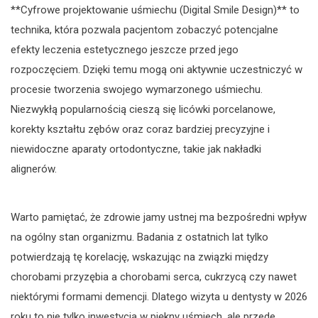
**Cyfrowe projektowanie uśmiechu (Digital Smile Design)** to
technika, która pozwala pacjentom zobaczyć potencjalne
efekty leczenia estetycznego jeszcze przed jego
rozpoczęciem. Dzięki temu mogą oni aktywnie uczestniczyć w
procesie tworzenia swojego wymarzonego uśmiechu.
Niezwykłą popularnością cieszą się licówki porcelanowe,
korekty kształtu zębów oraz coraz bardziej precyzyjne i
niewidoczne aparaty ortodontyczne, takie jak nakładki
alignerów.
Warto pamiętać, że zdrowie jamy ustnej ma bezpośredni wpływ
na ogólny stan organizmu. Badania z ostatnich lat tylko
potwierdzają tę korelację, wskazując na związki między
chorobami przyzębia a chorobami serca, cukrzycą czy nawet
niektórymi formami demencji. Dlatego wizyta u dentysty w 2026
roku to nie tylko inwestycja w piękny uśmiech, ale przede