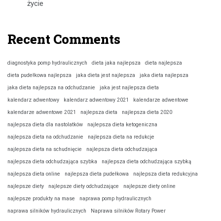
życie
Recent Comments
diagnostyka pomp hydraulicznych
dieta jaka najlepsza
dieta najlepsza
dieta pudełkowa najlepsza
jaka dieta jest najlepsza
jaka dieta najlepsza
jaka dieta najlepsza na odchudzanie
jaka jest najlepsza dieta
kalendarz adwentowy
kalendarz adwentowy 2021
kalendarze adwentowe
kalendarze adwentowe 2021
najlepsza dieta
najlepsza dieta 2020
najlepsza dieta dla nastolatków
najlepsza dieta ketogeniczna
najlepsza dieta na odchudzanie
najlepsza dieta na redukcje
najlepsza dieta na schudnięcie
najlepsza dieta odchudzająca
najlepsza dieta odchudzająca szybka
najlepsza dieta odchudzająca szybką
najlepsza dieta online
najlepsza dieta pudełkowa
najlepsza dieta redukcyjna
najlepsze diety
najlepsze diety odchudzające
najlepsze diety online
najlepsze produkty na mase
naprawa pomp hydraulicznych
naprawa silników hydraulicznych
Naprawa silników Rotary Power